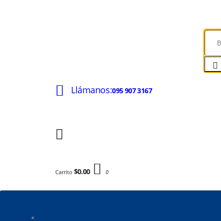
Llámanos:
095 907 3167
$0.00
Carrito
0