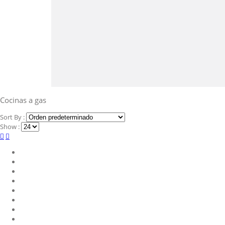
Cocinas a gas
Sort By :
Show :