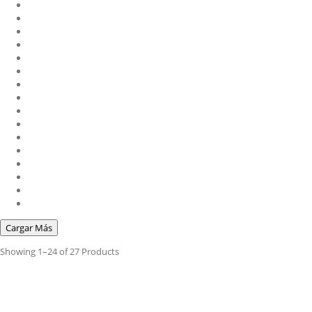
Cargar Más
Showing
1–24 of 27
Products