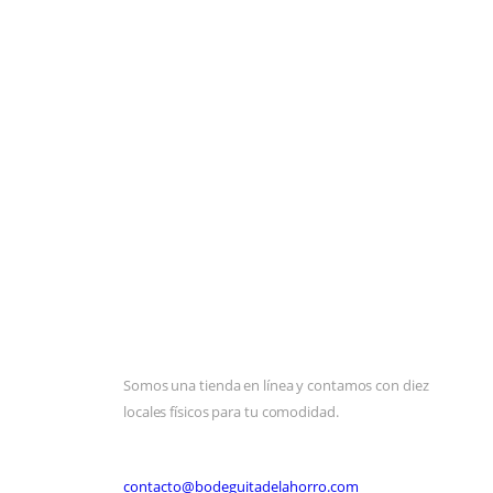
Somos una tienda en línea y contamos con diez
locales físicos para tu comodidad.
contacto@bodeguitadelahorro.com