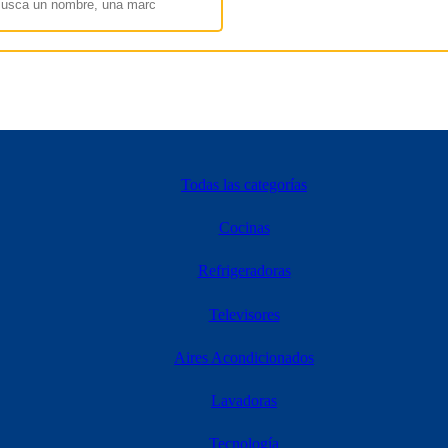
Todas las categorías
Cocinas
Refrigeradoras
Televisores
Aires Acondicionados
Lavadoras
Tecnología