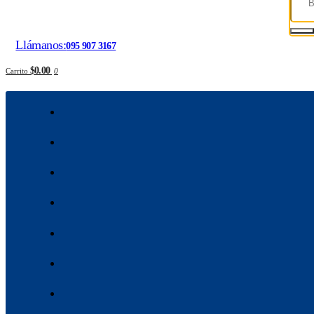
Llámanos:
095 907 3167
$0.00
Carrito
0