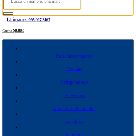
Llámanos:
095 907 3167
$0.00
Carrito
0
Todas las categorías
Cocinas
Refrigeradoras
Televisores
Aires Acondicionados
Lavadoras
Tecnología