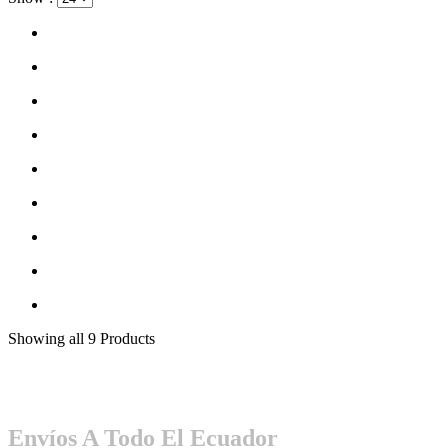
Showing
all 9
Products
Envíos A Todo El Ecuador