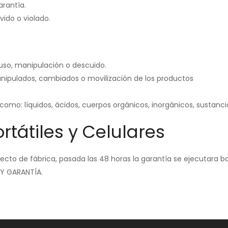
garantía.
vido o violado.
uso, manipulación o descuido.
anipulados, cambiados o movilización de los productos
omo: líquidos, ácidos, cuerpos
orgánicos, inorgánicos, sustanc
rtátiles y Celulares
ecto de fábrica, pasada las 48 horas la garantía se ejecutara b
AY GARANTÍ
A.