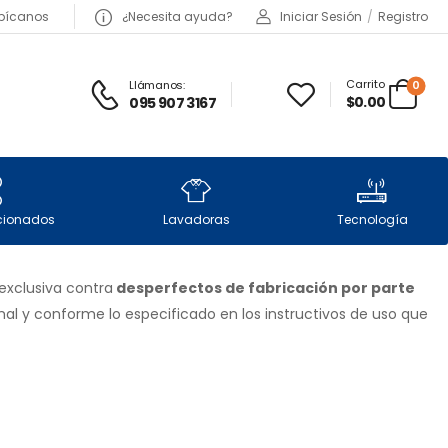
bícanos
¿Necesita ayuda?
Iniciar Sesión
/
Registro
Carrito
Llámanos:
0
$0.00
095 907 3167
icionados
Lavadoras
Tecnología
 exclusiva contra
desperfectos de fabricación por parte
al y conforme lo especificado en los instructivos de uso que