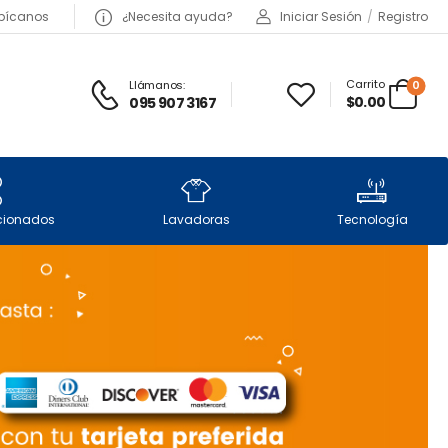
bícanos
¿Necesita ayuda?
Iniciar Sesión
/
Registro
Carrito
Llámanos:
0
$0.00
095 907 3167
icionados
Lavadoras
Tecnología