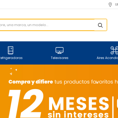
U
Refrigeradoras
Televisores
Aires Acond