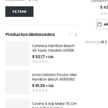
$
43
FILTRAR
AÑA
Productos destacados
Showing
all 2
Cafetera Hamilton Beach
P
45 Tazas | Modelo 40515R
V
Q
$
52.17
$
+ IVA
Urna Cafetera Proctor Silex
P
Hamilton Beach 451000RZ
R
9
$
91.30
$
+ IVA
Cocina A Gas Mabe 76 Cm
L