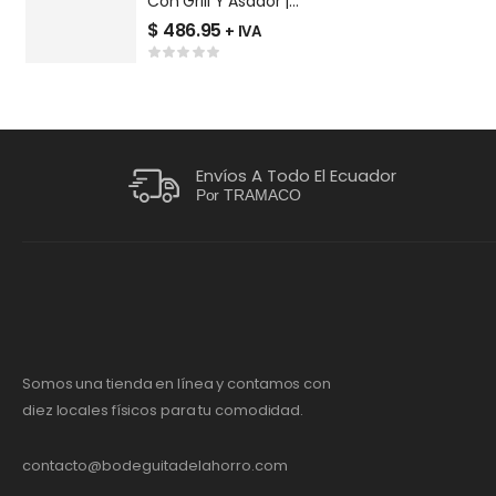
Con Grill Y Asador |
C
EM7640FX1
$
486.95
$
+ IVA
Envíos A Todo El Ecuador
Por TRAMACO
Somos una tienda en línea y contamos con
diez locales físicos para tu comodidad.
contacto@bodeguitadelahorro.com