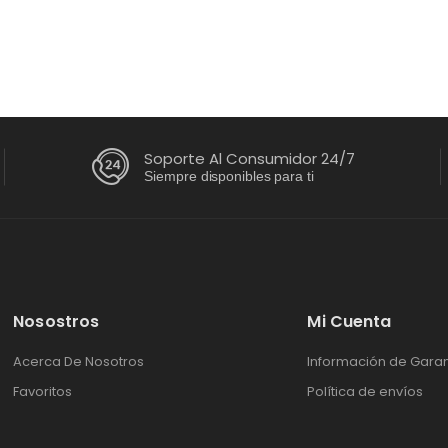
roma | WT19DVTM
395.65
+ IVA
Soporte Al Consumidor 24/7
Siempre disponibles para ti
Nosostros
Mi Cuenta
Acerca De Nosotros
Información de Garan
Favoritos
Política de envíos