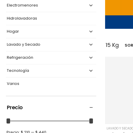
Electromenores
Hidrolavadoras
Hogar
15 Kg
Lavado y Secado
SORT
Refrigeración
Tecnología
Varios
Precio
LAVADO Y SECAD
Precio:
$ 210
—
$ 440