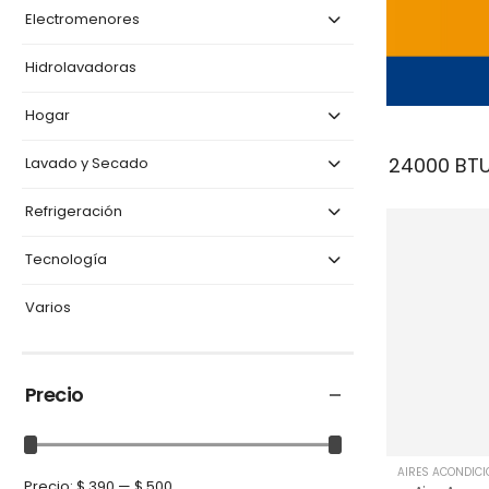
Electromenores
Hidrolavadoras
Hogar
24000 BT
Lavado y Secado
Refrigeración
Tecnología
Varios
Precio
AIRES ACONDIC
Precio:
$ 390
—
$ 500