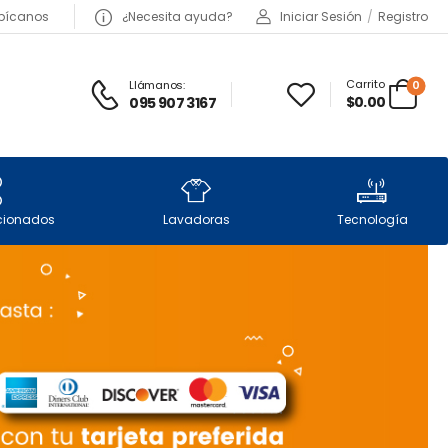
bícanos
¿Necesita ayuda?
Iniciar Sesión
/
Registro
Carrito
Llámanos:
0
$0.00
095 907 3167
icionados
Lavadoras
Tecnología