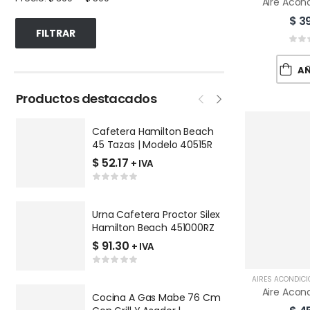
$
39
FILTRAR
AÑA
Productos destacados
Cafetera Hamilton Beach
P
45 Tazas | Modelo 40515R
V
Q
$
52.17
$
+ IVA
Urna Cafetera Proctor Silex
P
Hamilton Beach 451000RZ
R
9
$
91.30
$
+ IVA
AIRES ACONDIC
Cocina A Gas Mabe 76 Cm
L