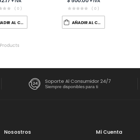
2.17
$
500.00
roma | WT19DVTM
+ IVA
+ IVA
395.65
+ IVA
( 0 )
( 0 )
DIR AL CARRITO
AÑADIR AL CARRITO
Products
Soporte Al Consumidor 24/7
Siempre disponibles para ti
Nosostros
Mi Cuenta