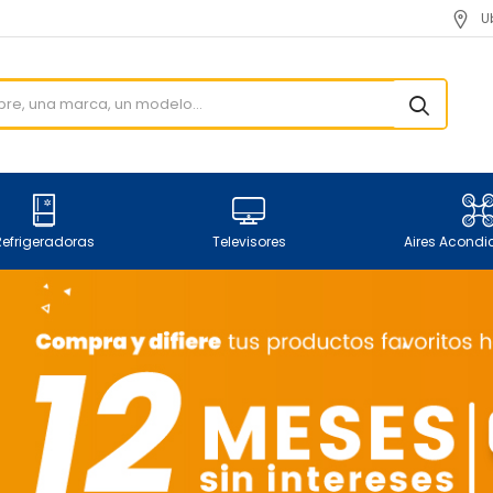
U
Refrigeradoras
Televisores
Aires Acond