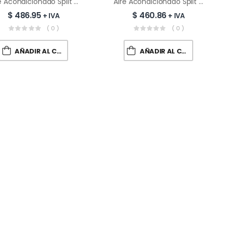
Aire Acondicionado Split Inverter MIDEA 24000 BTU Wi-Fi | MSEZ-24CFN8DH
Aire Acondicionado Split Inverter SMC 24000 BTU Wi-Fi | SMCAS242IGL
$
486.95
$
460.86
+ IVA
+ IVA
( 0 )
( 0 )
AÑADIR AL CARRITO
AÑADIR AL CARRITO