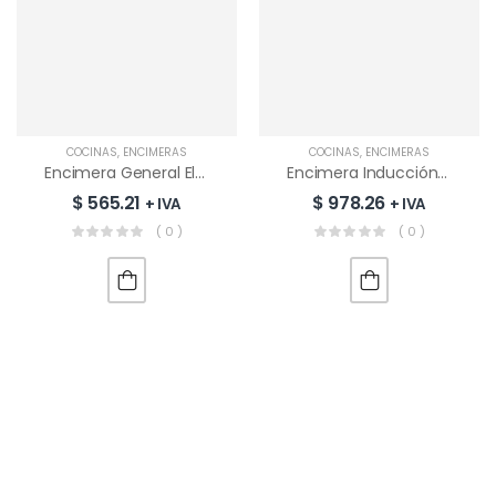
COCINAS
,
ENCIMERAS
COCINAS
,
ENCIMERAS
Encimera General Electric PGP75TI0 76 Cm | 5 Quemadores
Encimera Inducción General Electric PGP95IVO 90 Cm | 5 Quemadores
$
565.21
$
978.26
+ IVA
+ IVA
( 0 )
( 0 )