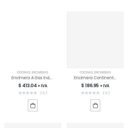
COCINAS
,
ENCIMERAS
COCINAS
,
ENCIMERAS
Encimera A Gas Indurama EGI-905VDNE
Encimera Continental 5 Quemadores | GB7612GB
$
413.04
$
186.95
+ IVA
+ IVA
( 0 )
( 0 )