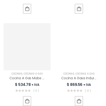
COCINAS
,
COCINAS A GAS
COCINAS
,
COCINAS A GAS
Cocina A Gas Mabe 5 Quemadores | EM7670FX1
Cocina A Gasa Indurma Montecarlo SMART Zafiro | Croma
$
534.78
$
869.56
+ IVA
+ IVA
( 0 )
( 0 )