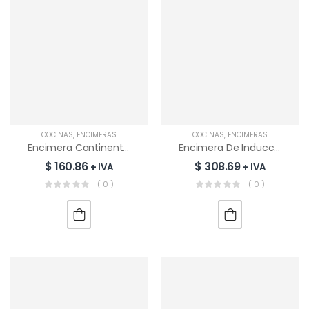
COCINAS
,
ENCIMERAS
COCINAS
,
ENCIMERAS
Encimera Continental 5 Quemadores | WQG5298
Encimera De Inducción RCA 5 Zonas | XFC705I-B1S
$
160.86
$
308.69
+ IVA
+ IVA
( 0 )
( 0 )