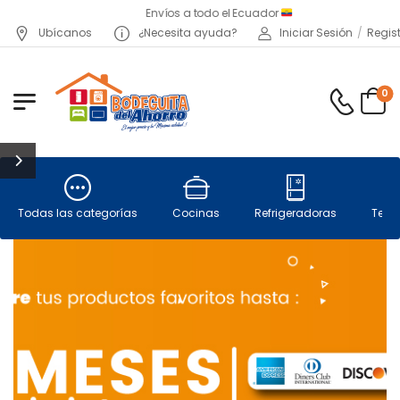
Envíos a todo el Ecuador
Ubícanos
¿Necesita ayuda?
Iniciar Sesión
/
Regis
0
Todas las categorías
Cocinas
Refrigeradoras
Telev