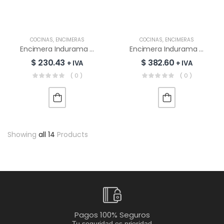
COCINAS
,
ENCIMERAS
COCINAS
,
ENCIMERAS
Encimera Indurama 80 Cm | 5 Quemadores
Encimera Indurama EGI-755VDNE | 5 Quemadores
$
230.43
$
382.60
+ IVA
+ IVA
( 0 )
( 0 )
Showing
all 14
Products
Pagos 100% Seguros
Tu seguridad es prioridad