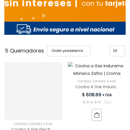
5 Quemadores
COCINAS
,
COCINAS A GAS
Cocina A Gas Indurama Mónaco Zafiro | Croma
$
608.69
+ IVA
( 0 )
Privado: Encimera
COCINAS
,
COCINAS A GAS
A Gas RCA 5
Cocina A Gas Electrolux 5 Quemadores | FE5GPE