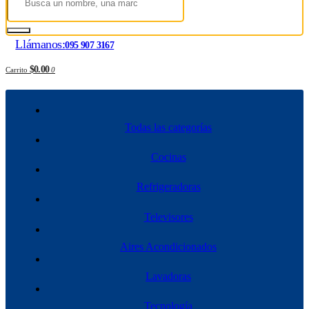
Llámanos:
095 907 3167
$0.00
Carrito
0
Todas las categorías
Cocinas
Refrigeradoras
Televisores
Aires Acondicionados
Lavadoras
Tecnología