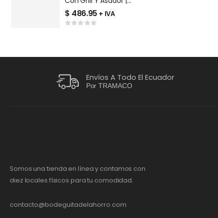
Con Grill Y Asador |
C
EM7640FX1
$
486.95
$
+ IVA
Envíos A Todo El Ecuador
Por TRAMACO
Somos una tienda en línea y contamos con
diez locales físicos para tu comodidad.
contacto@bodeguitadelahorro.com