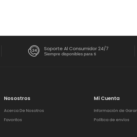
roma | WT19DVTM
395.65
+ IVA
Soporte Al Consumidor 24/7
Siempre disponibles para ti
Nosostros
Mi Cuenta
Acerca De Nosotros
Información de Garan
Favoritos
Política de envíos