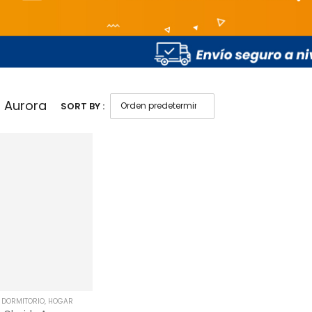
 Aurora
SORT BY :
,
DORMITORIO
,
HOGAR