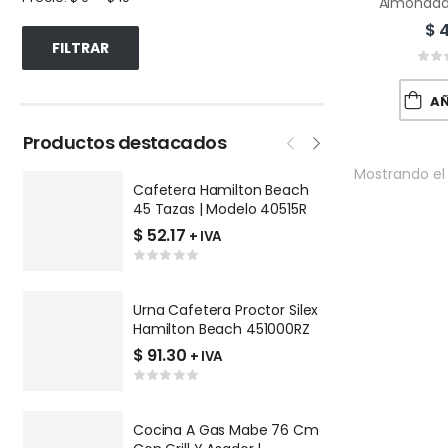
$
4
FILTRAR
AÑA
Productos destacados
Mostrando el
Cafetera Hamilton Beach
P
45 Tazas | Modelo 40515R
V
Q
$
52.17
$
+ IVA
Urna Cafetera Proctor Silex
P
Hamilton Beach 451000RZ
R
9
$
91.30
$
+ IVA
Cocina A Gas Mabe 76 Cm
L