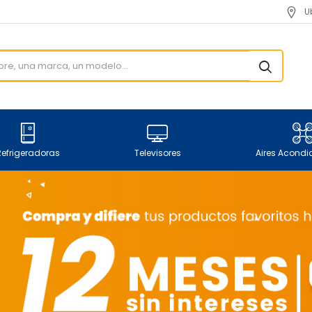
U
Refrigeradoras
Televisores
Aires Acond