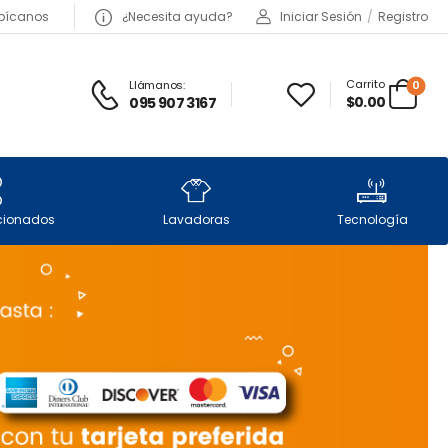
bícanos
¿Necesita ayuda?
Iniciar Sesión
/
Registro
Carrito
Llámanos:
0
$0.00
095 907 3167
icionados
Lavadoras
Tecnología