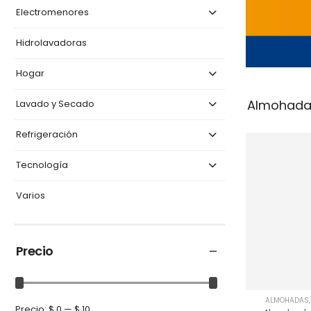
Electromenores
Hidrolavadoras
Hogar
Almohada
Lavado y Secado
Refrigeración
Tecnología
Varios
Precio
ALMOHADAS
Precio:
$ 0
—
$ 10