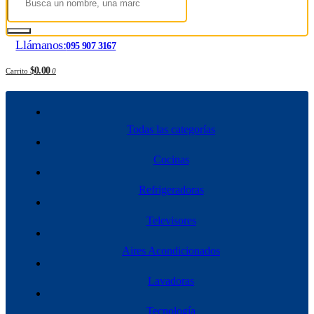
Llámanos:
095 907 3167
$0.00
Carrito
0
Todas las categorías
Cocinas
Refrigeradoras
Televisores
Aires Acondicionados
Lavadoras
Tecnología