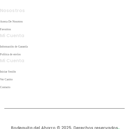
Nosostros
Acerca De Nosotros
Favoritos
Mi Cuenta
Información de Garantía
Política de envíos
Mi Cuenta
Iniciar Sesión
Ver Carrito
Contacto
Bodeguita del Ahorro © 2025. Derechos reservados