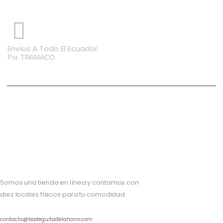
S
Envíos A Todo El Ecuador
Si
Por TRAMACO
Somos una tienda en línea y contamos con
diez locales físicos para tu comodidad.
contacto@bodeguitadelahorro.com