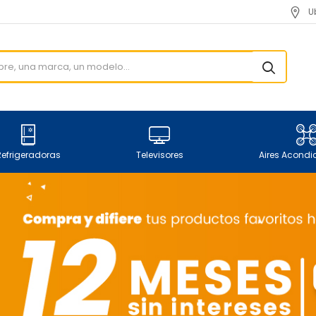
U
Refrigeradoras
Televisores
Aires Acond