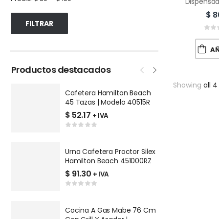
$
8
FILTRAR
AÑA
Productos destacados
Showing
all 4
Cafetera Hamilton Beach
P
45 Tazas | Modelo 40515R
V
Q
$
52.17
$
+ IVA
Urna Cafetera Proctor Silex
P
Hamilton Beach 451000RZ
R
9
$
91.30
$
+ IVA
Cocina A Gas Mabe 76 Cm
L