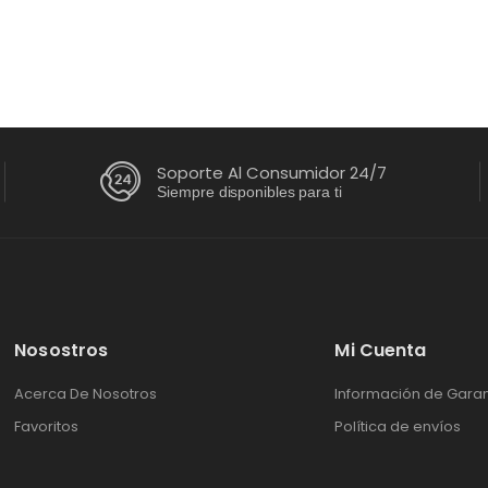
roma | WT19DVTM
395.65
+ IVA
Soporte Al Consumidor 24/7
Siempre disponibles para ti
Nosostros
Mi Cuenta
Acerca De Nosotros
Información de Garan
Favoritos
Política de envíos