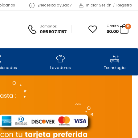
bícanos
¿Necesita ayuda?
Iniciar Sesión
/
Registro
Carrito
Llámanos:
0
$0.00
095 907 3167
icionados
Lavadoras
Tecnología