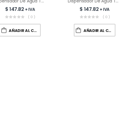
Dispensador De Agua TCL TY-LWYR75T
Dispensador De Agua TCL TY-LWYR91T
$
147.82
$
147.82
+ IVA
+ IVA
( 0 )
( 0 )
AÑADIR AL CARRITO
AÑADIR AL CARRITO