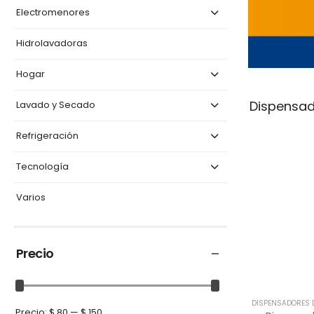
Electromenores
Hidrolavadoras
Hogar
Dispensad
Lavado y Secado
Refrigeración
Tecnología
Varios
Precio
DISPENSADORES 
Precio:
$ 80
—
$ 150