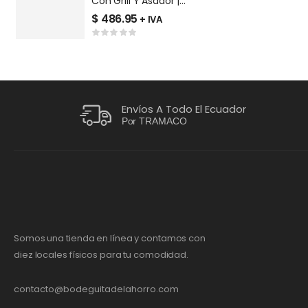
Con Grill Y Asador |
C
EM7640FX1
$
486.95
$
+ IVA
Envíos A Todo El Ecuador
Por TRAMACO
Somos una tienda en línea y contamos con
diez locales físicos para tu comodidad.
contacto@bodeguitadelahorro.com