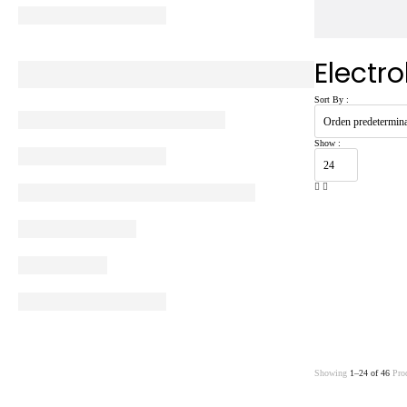
Electro
Sort By :
Show :
Showing
1–24 of 46
Prod