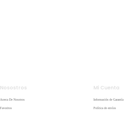
Nosostros
Mi Cuenta
Acerca De Nosotros
Información de Garantía
Favoritos
Política de envíos