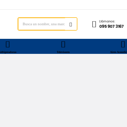
Llámanos:
095 907 3167
efrigeradoras
Televisores
Aires Acondi