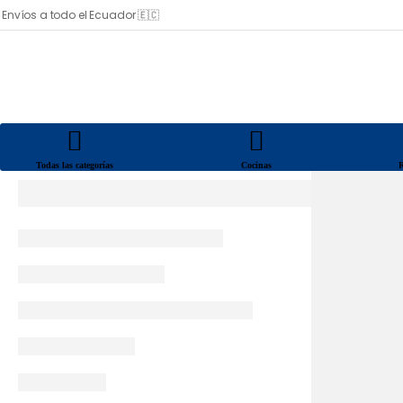
Envíos a todo el Ecuador 🇪🇨
Todas las categorías
Cocinas
R