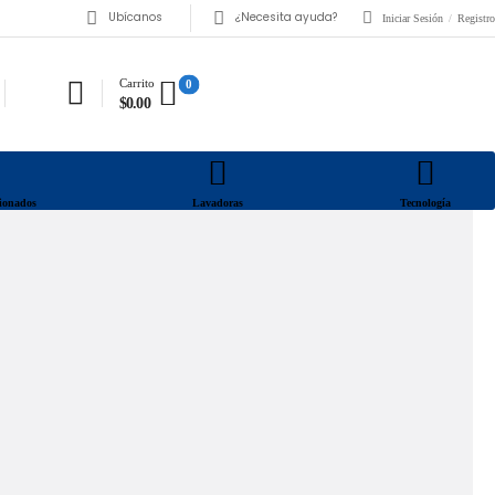
Ubícanos
¿Necesita ayuda?
Iniciar Sesión
/
Registro
Carrito
0
$0.00
cionados
Lavadoras
Tecnología