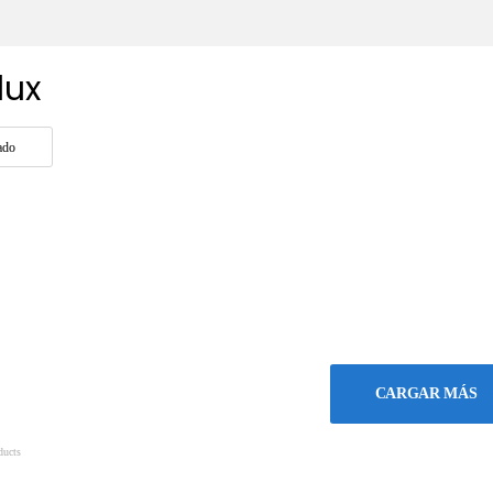
lux
CARGAR MÁS
ucts