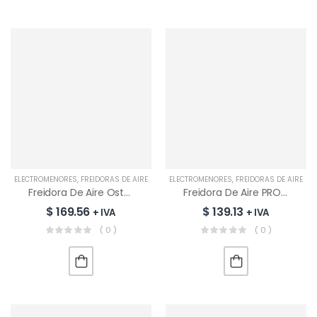
ELECTROMENORES
,
FREIDORAS DE AIRE
ELECTROMENORES
,
FREIDORAS DE AIRE
Freidora De Aire Oster 7.6 L | CKSTAF7MCDDF
Freidora De Aire PRO Ninja 4.7L 4 En 1 | AF141
$
169.56
$
139.13
+ IVA
+ IVA
( 0 )
( 0 )