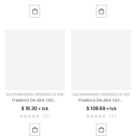
ELECTROMENORES
,
FREIDORAS DE AIRE
ELECTROMENORES
,
FREIDORAS DE AIRE
Freidora De Aire Oster 6 L | CKSTAF60WMDF
Freidora De Aire Oster 7.5 L | CKSTAF75WDSS
$
91.30
$
108.69
+ IVA
+ IVA
( 0 )
( 0 )