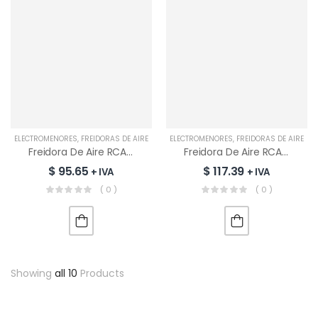
ELECTROMENORES
,
FREIDORAS DE AIRE
ELECTROMENORES
,
FREIDORAS DE AIRE
Freidora De Aire RCA 12 L | AFO-U1201A
Freidora De Aire RCA 20 L | AFO-U2001A
$
95.65
$
117.39
+ IVA
+ IVA
( 0 )
( 0 )
Showing
all 10
Products