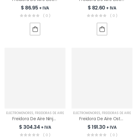
Vitrocerámica 4
$
108.69
+ IVA
$
86.95
$
82.60
+ IVA
+ IVA
Quemadores |
60J-084
( 0 )
( 0 )
Privado: Encimera
A Gas RCA 5
Quemadores |
$
152.17
+ IVA
90G50ME060-
GFT
Lavadora LG
Inverter 19Kg
Croma |
$
395.65
+ IVA
WT19DVTM
ELECTROMENORES
,
FREIDORAS DE AIRE
ELECTROMENORES
,
FREIDORAS DE AIRE
Freidora De Aire Ninja 9.5L Double Stack XL | SL400ME
Freidora De Aire Oster 11 L | CKSTAF11MCDDF-013
$
304.34
$
191.30
+ IVA
+ IVA
( 0 )
( 0 )