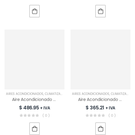
AIRES ACONDICIONADOS
,
CLIMATIZACIÓN
AIRES ACONDICIONADOS
,
CLIMATIZACIÓN
Aire Acondicionado Split Inverter MIDEA 24000 BTU Wi-Fi | MSEZ-24CFN8DH
Aire Acondicionado Split Inverter SMC 18000 BTU Wi-Fi | SMCAS182IGL
$
486.95
$
365.21
+ IVA
+ IVA
( 0 )
( 0 )