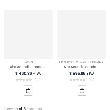
VARIOS
AIRES ACONDICIONADOS
,
CLIMATIZACIÓN
Aire Acondicionado Split Inverter SMC 24000 BTU Wi-Fi | SMCAS242IGL
Aire Acondicionado Split Inverter TCL 36000 BTU | TAC36CSDI XA73
$
460.86
$
595.65
+ IVA
+ IVA
( 0 )
( 0 )
Showing
all 8
Products