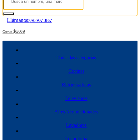
Llámanos:
095 907 3167
$0.00
Carrito
0
Todas las categorías
Cocinas
Refrigeradoras
Televisores
Aires Acondicionados
Lavadoras
Tecnología