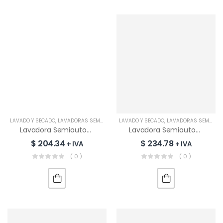
LAVADO Y SECADO
,
LAVADORAS SEMIAUTOMÁTICAS
LAVADO Y SECADO
,
LAVADORAS SEMIAUTOMÁTICAS
Lavadora Semiautomática MABE 16KG | LMDE6124PBABO
Lavadora Semiautomática MABE 18KG | LMDX8124HBAB0
$
204.34
$
234.78
+ IVA
+ IVA
( 0 )
( 0 )