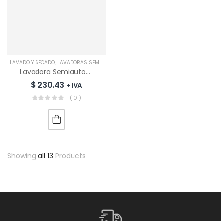
LAVADO Y SECADO
,
LAVADORAS SEMIAUTOMÁTICAS
Lavadora Semiautomática TCL 18KG | TWA120TTW18
$
230.43
+ IVA
( 0 )
Showing
all 13
Products