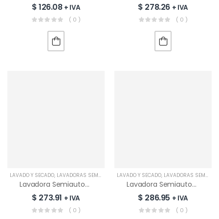
$
126.08
$
278.26
+ IVA
+ IVA
( 0 )
( 0 )
LAVADO Y SECADO
,
LAVADORAS SEMIAUTOMÁTICAS
LAVADO Y SECADO
,
LAVADORAS SEMIAUTOMÁTICAS
Lavadora Semiautomática INNOVA 19KG | IN-LAV19TTW01-MI
Lavadora Semiautomática LG 18KG | WP18WAR
$
273.91
$
286.95
+ IVA
+ IVA
( 0 )
( 0 )