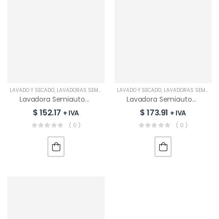
LAVADO Y SECADO
,
LAVADORAS SEMIAUTOMÁTICAS
LAVADO Y SECADO
,
LAVADORAS SEMIAUTOMÁTICAS
Lavadora Semiautomática TCL 11KG | TWT80TTW11
Lavadora Semiautomática TCL 13KG | TWT100TTW13
$
152.17
$
173.91
+ IVA
+ IVA
( 0 )
( 0 )