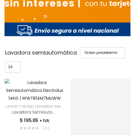
Lavadora semiautomática
LAVADO Y SECADO
,
LAVADORAS SEMIAUTOMÁTICAS
Lavadora Semiautomática Electrolux 14KG | WWTB14M7MUWW
$
195.65
+ IVA
Privado: Encimera
( 0 )
RCA