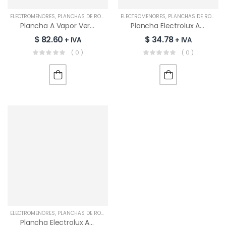
ELECTROMENORES
,
PLANCHAS DE ROPA
ELECTROMENORES
,
PLANCHAS DE ROPA
Plancha A Vapor Vertical Oster | GCSTGS7000
Plancha Electrolux A Vapor | ESI60
$
82.60
$
34.78
+ IVA
+ IVA
( 0 )
( 0 )
ELECTROMENORES
,
PLANCHAS DE ROPA
Plancha Electrolux A Vapor | SIE60