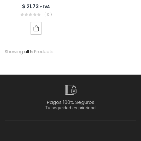
$
21.73
+ IVA
( 0 )
Showing
all 5
Products
Pagos 100% Seguros
Tu seguridad es prioridad