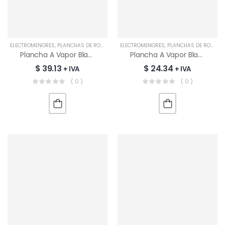
Quemadores | 60J-
$
108.69
+ IVA
084
Privado: Encimera A
ELECTROMENORES
,
PLANCHAS DE ROPA
ELECTROMENORES
,
PLANCHAS DE ROPA
Gas RCA 5
Plancha A Vapor Black & Decker | BD-ICR1924
Plancha A Vapor Black & Decker | BD-IR1865
Quemadores |
$
152.17
+ IVA
$
39.13
$
24.34
+ IVA
+ IVA
90G50ME060-GFT
( 0 )
( 0 )
Lavadora LG Inverter
19Kg Croma |
WT19DVTM
$
395.65
+ IVA