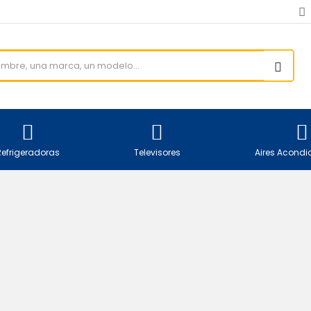
Refrigeradoras
Televisores
Aires Acond