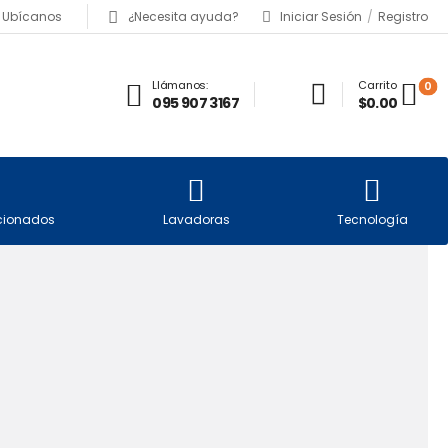
Ubícanos
¿Necesita ayuda?
Iniciar Sesión
/
Registro
Carrito
Llámanos:
0
$0.00
095 907 3167
icionados
Lavadoras
Tecnología