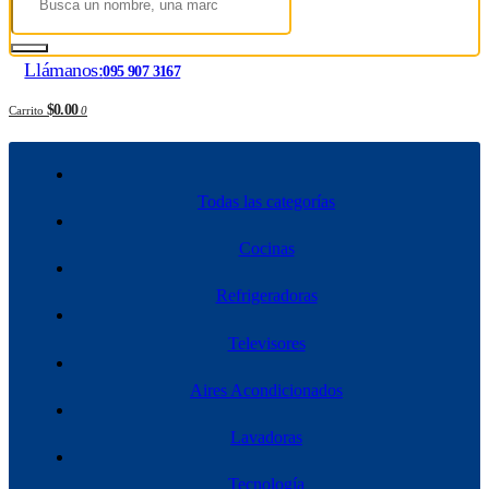
Llámanos:
095 907 3167
$0.00
Carrito
0
Todas las categorías
Cocinas
Refrigeradoras
Televisores
Aires Acondicionados
Lavadoras
Tecnología