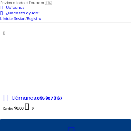
Envíos a todo el Ecuador 🇪🇨
Ubícanos
¿Necesita ayuda?
Iniciar Sesión
/
Registro
Llámanos:
095 907 3167
$0.00
Carrito
0