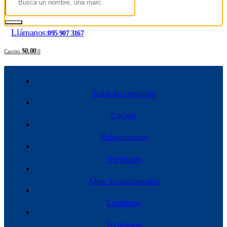
Llámanos:
095 907 3167
$0.00
Carrito
0
Todas las categorías
Cocinas
Refrigeradoras
Televisores
Aires Acondicionados
Lavadoras
Tecnología