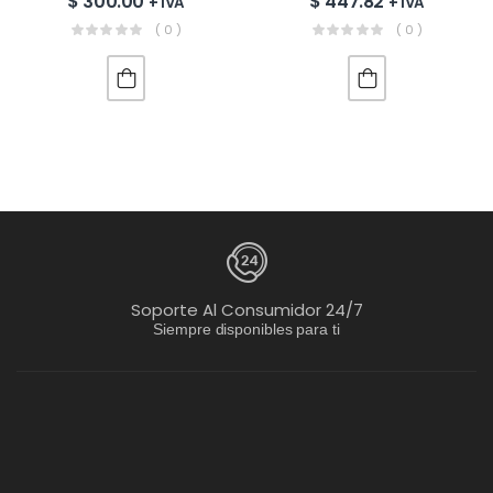
$
300.00
$
447.82
+ IVA
+ IVA
( 0 )
( 0 )
Soporte Al Consumidor 24/7
Siempre disponibles para ti