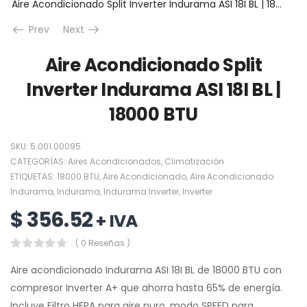
Aire Acondicionado Split Inverter Indurama ASI 18I BL | 18000 BTU
Prev
Next
Aire Acondicionado Split
Inverter Indurama ASI 18I BL |
18000 BTU
SKU:
5.001.00095
CATEGORÍAS:
Aires Acondicionados
,
Climatización
ETIQUETAS:
18000 BTU
,
Aire Acondicionado
,
Aire Acondicionado
Indurama
,
Indurama
,
Indurama Inverter
,
Inverter
$
356.52
+ IVA
( 0 Reseñas )
Aire acondicionado Indurama ASI 18I BL de 18000 BTU con
compresor Inverter A+ que ahorra hasta 65% de energía.
Incluye Filtro HEPA para aire puro, modo SPEED para