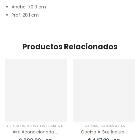
Ancho: 70.9 cm
Prof. 28.1 cm
Productos Relacionados
AIRES ACONDICIONADOS
,
CLIMATIZACIÓN
COCINAS
,
COCINAS A GAS
Aire Acondicionado Split CHIQ CSC-18BA | 18000 BTU
Cocina A Gas Indurama Turín Zafiro | Croma