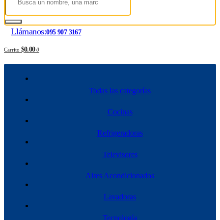
Llámanos:
095 907 3167
$0.00
Carrito
0
Todas las categorías
Cocinas
Refrigeradoras
Televisores
Aires Acondicionados
Lavadoras
Tecnología