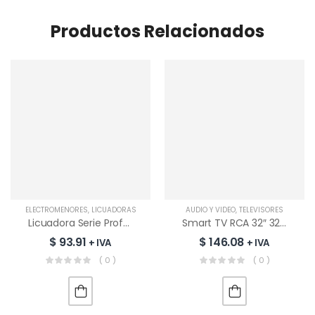
Productos Relacionados
ELECTROMENORES
,
LICUADORAS
AUDIO Y VÍDEO
,
TELEVISORES
Licuadora Serie Profesional Oster 700w 1.5L | BLSTBPST
Smart TV RCA 32″ 32HDRC | HD
$
93.91
$
146.08
+ IVA
+ IVA
( 0 )
( 0 )