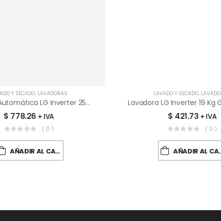
ADO Y SECADO
,
LAVADORAS
LAVADO Y SECADO
,
LAVADO
Lavadora Automática LG Inverter 25Kg | WM25MV2S6W
$
778.26
$
421.73
+ IVA
+ IVA
( 0 )
( 0 )
AÑADIR AL CARRITO
AÑADIR AL CARRITO