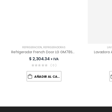
REFRIGERACIÓN
,
REFRIGERADORAS
LAV
Refrigerador French Door LG GM78SXT Insta View | 793 L
$
2,304.34
+ IVA
( 0 )
AÑADIR AL CARRITO