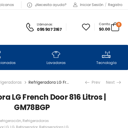
bícanos
¿Necesita ayuda?
Iniciar Sesión
/
Registro
Carrito
Llámanos:
0
$0.00
095 907 3167
icionados
Lavadoras
Tecnología
rigeradoras
Refrigeradora LG French Door 816 Litros | GM78BGP
Prev
Next
ra LG French Door 816 Litros |
GM78BGP
efrigeración
,
Refrigeradoras
or LG
,
LG
,
Refrigerador
,
Refrigeradora LG