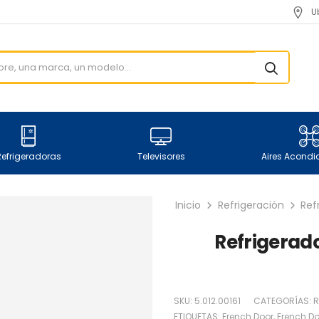
U
Refrigeradoras
Televisores
Aires Acond
Inicio
Refrigeración
Ref
Refrigerado
SKU:
5.012.00161
CATEGORÍAS:
R
ETIQUETAS:
French Door
,
French Do