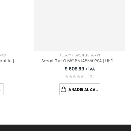
RAS
AUDIO Y VÍDEO
,
TELEVISORES
Lavadora LG Inverter 19 Kg Grafito | WT19MVTM
Smart TV LG 65″ 65UA8550PSA | UHD | 4K
$
608.69
+ IVA
( 0 )
AÑADIR AL CARRITO