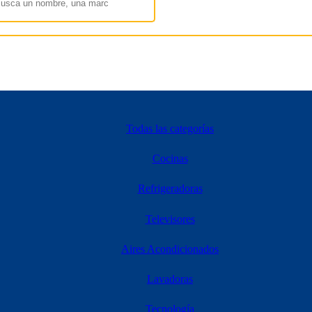
Todas las categorías
Cocinas
Refrigeradoras
Televisores
Aires Acondicionados
Lavadoras
Tecnología