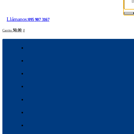
Llámanos:
095 907 3167
$0.00
Carrito
0