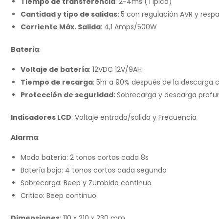
Tiempo de transferencia
: 2-4ms (Típico)
Cantidad y tipo de salidas:
5 con regulación AVR y respa
Corriente Máx. Salida
: 4,1 Amps/500W
Bateria
:
Voltaje de batería
: 12VDC 12V/9AH
Tiempo de recarga
: 5hr a 90% después de la descarga
Protección de seguridad:
Sobrecarga y descarga profu
Indicadores LCD
: Voltaje entrada/salida y Frecuencia
Alarma
:
Modo batería: 2 tonos cortos cada 8s
Batería baja: 4 tonos cortos cada segundo
Sobrecarga: Beep y Zumbido continuo
Critico: Beep continuo
Dimensiones
: 110 x 210 x 230 mm