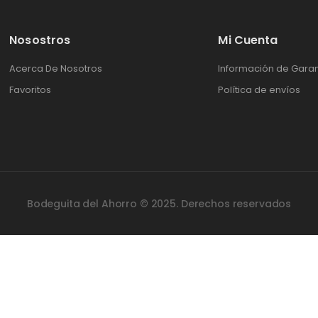
Nosostros
Mi Cuenta
Acerca De Nosotros
Información de Garan
Favoritos
Política de envíos
Bodeguita del Ahorro © 2025. Derechos reservados