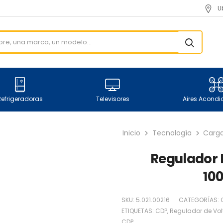
U
Refrigeradoras
Televisores
Aires Acond
Inicio
Tecnología
Carga
Regulador 
100
SKU:
5.021.00216
CATEGORÍAS:
ETIQUETAS:
CDP
,
Regulador de Vol
CDP