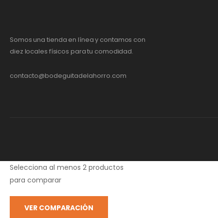
Somos una tienda en línea y contamos con
diez locales físicos para tu comodidad.
contacto@bodeguitadelahorro.com
Selecciona al menos 2 productos
para comparar
VER COMPARACIÓN