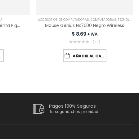
ÍA
ACCESORIOS DE COMPUTADORAS
,
COMPUTADORAS
,
TECNOLOGÍA
Botella De Tinta EPSON Magenta Pigmentada T504320 | 65 ML
Mouse Genius Nx7000 Negro Wireless
$
8.69
+ IVA
( 0 )
AÑADIR AL CARRITO
Pagos 100% Seguros
Tu seguridad es prioridad