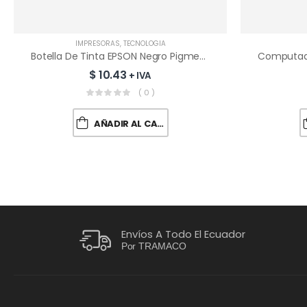
IMPRESORAS
,
TECNOLOGÍA
Botella De Tinta EPSON Negro Pigmentada T504120 | 65 ML
$
10.43
+ IVA
( 0 )
AÑADIR AL CARRITO
Envíos A Todo El Ecuador
Por TRAMACO