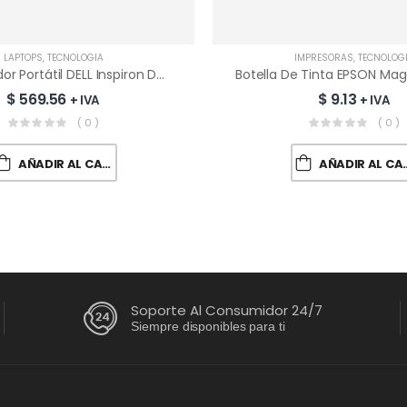
LAPTOPS
,
TECNOLOGÍA
IMPRESORAS
,
TECNOLOG
Computador Portátil DELL Inspiron DC15255 Ryzen 5-7530U | 8GB RAM | 512GB SSD
$
569.56
$
9.13
+ IVA
+ IVA
( 0 )
( 0 )
AÑADIR AL CARRITO
AÑADIR AL CARRITO
Soporte Al Consumidor 24/7
Siempre disponibles para ti