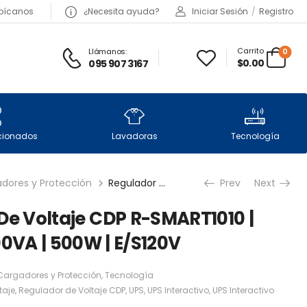
bícanos
¿Necesita ayuda?
Iniciar Sesión
/
Registro
Carrito
Llámanos:
0
$0.00
095 907 3167
icionados
Lavadoras
Tecnología
dores y Protección
Regulador De Voltaje CDP R-SMART1010 | 1000VA | 500W | E/S120V
Prev
Next
De Voltaje CDP R-SMART1010 |
0VA | 500W | E/S120V
Cargadores y Protección
,
Tecnología
taje
,
Regulador de Voltaje CDP
,
UPS
,
UPS Interactivo
,
UPS Interactivo