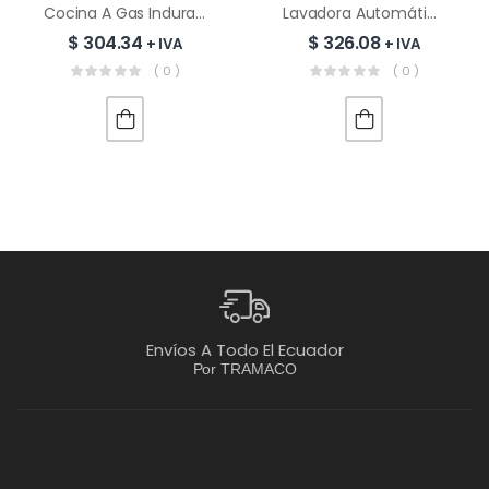
Cocina A Gas Indurama Granada Zafiro | Croma
Lavadora Automática Indurama LRI-17DGR | 17 Kg
$
304.34
$
326.08
+ IVA
+ IVA
( 0 )
( 0 )
Envíos A Todo El Ecuador
Por TRAMACO