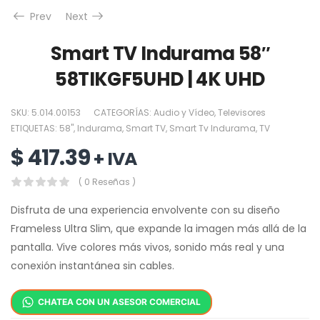
Prev
Next
Smart TV Indurama 58″
58TIKGF5UHD | 4K UHD
SKU:
5.014.00153
CATEGORÍAS:
Audio y Vídeo
,
Televisores
ETIQUETAS:
58"
,
Indurama
,
Smart TV
,
Smart Tv Indurama
,
TV
$
417.39
+ IVA
( 0 Reseñas )
Disfruta de una experiencia envolvente con su diseño
Frameless Ultra Slim, que expande la imagen más allá de la
pantalla. Vive colores más vivos, sonido más real y una
conexión instantánea sin cables.
CHATEA CON UN ASESOR COMERCIAL