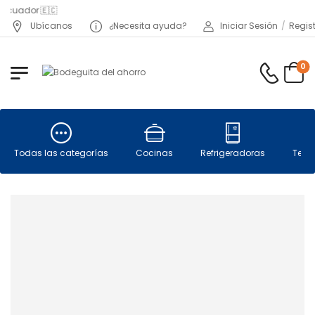
 Ecuador 🇪🇨
Ubícanos
¿Necesita ayuda?
Iniciar Sesión
/
Regis
0
Todas las categorías
Cocinas
Refrigeradoras
Telev