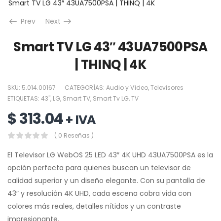
Smart TV LG 43″ 43UA7500PSA | THINQ | 4K
Prev
Next
Smart TV LG 43″ 43UA7500PSA
| THINQ | 4K
SKU:
5.014.00167
CATEGORÍAS:
Audio y Vídeo
,
Televisores
ETIQUETAS:
43"
,
LG
,
Smart TV
,
Smart Tv LG
,
TV
$
313.04
+ IVA
( 0 Reseñas )
El Televisor LG WebOS 25 LED 43″ 4K UHD 43UA7500PSA es la
opción perfecta para quienes buscan un televisor de
calidad superior y un diseño elegante. Con su pantalla de
43″ y resolución 4K UHD, cada escena cobra vida con
colores más reales, detalles nítidos y un contraste
impresionante.