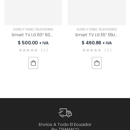
AUDIO Y VÍDEO
,
TELEVISORES
AUDIO Y VÍDEO
,
TELEVISORES
Smart TV LG 60″ 60UA8500PSA | UHD | 4K
Smart TV LG 55″ 55UA7500PSA | UHD | 4K
$
500.00
$
460.86
+ IVA
+ IVA
( 0 )
( 0 )
Envíos A Todo El Ecuador
Por TRAMACO