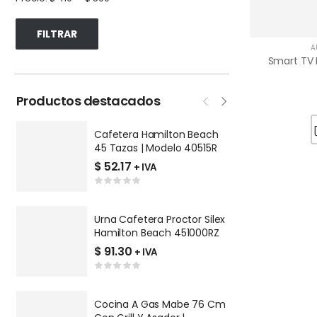
FILTRAR
A
Productos destacados
Cafetera Hamilton Beach
P
45 Tazas | Modelo 40515R
V
Q
$
52.17
$
+ IVA
Urna Cafetera Proctor Silex
P
Hamilton Beach 451000RZ
R
9
$
91.30
$
+ IVA
Cocina A Gas Mabe 76 Cm
L