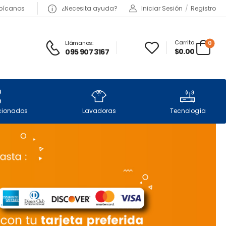
bícanos
¿Necesita ayuda?
Iniciar Sesión
/
Registro
Carrito
Llámanos:
0
$0.00
095 907 3167
icionados
Lavadoras
Tecnología