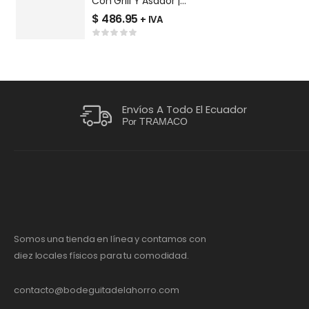
Con Grill Y Asador |
C
EM7640FX1
$
486.95
$
+ IVA
Envíos A Todo El Ecuador
Por TRAMACO
Somos una tienda en línea y contamos con
diez locales físicos para tu comodidad.
contacto@bodeguitadelahorro.com