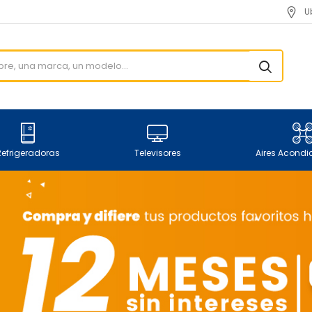
U
Refrigeradoras
Televisores
Aires Acond