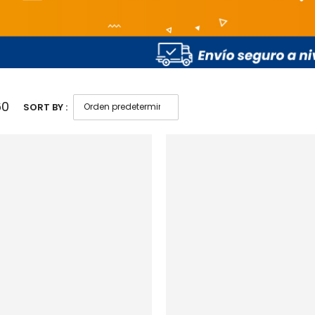
60
SORT BY :