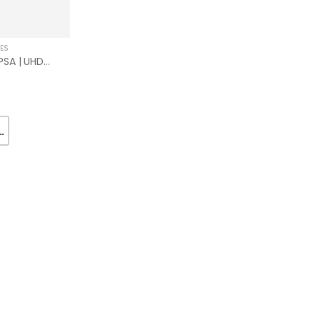
RES
Smart TV LG 60″ 60UA8500PSA | UHD | 4K