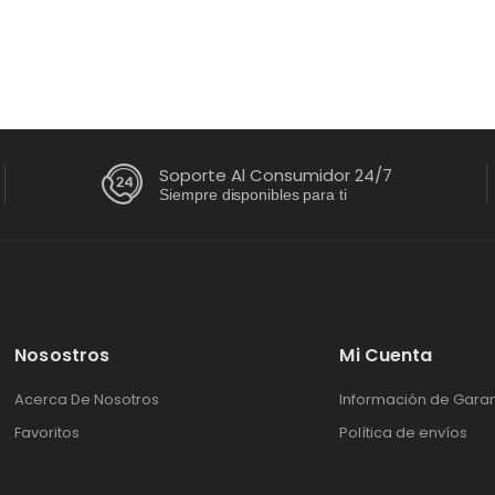
roma | WT19DVTM
395.65
+ IVA
Soporte Al Consumidor 24/7
Siempre disponibles para ti
Nosostros
Mi Cuenta
Acerca De Nosotros
Información de Garan
Favoritos
Política de envíos